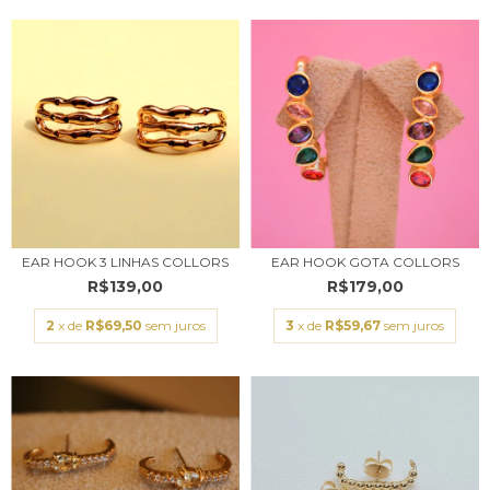
EAR HOOK 3 LINHAS COLLORS
EAR HOOK GOTA COLLORS
R$139,00
R$179,00
2
x de
R$69,50
sem juros
3
x de
R$59,67
sem juros