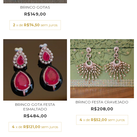
BRINCO GOTAS
R$149,00
2
x de
R$74,50
sem juros
BRINCO FESTA CRAVEJADO
BRINCO GOTA FESTA
R$208,00
ESMALTADO
R$484,00
4
x de
R$52,00
sem juros
4
x de
R$121,00
sem juros