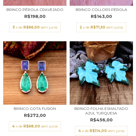
BRINCO PÉROLA CRAVEJADO
BRINCO COLLORS PÉROLA
R$198,00
R$143,00
3
x de
R$66,00
sem juros
2
x de
R$71,50
sem juros
BRINCO GOTA FUSION
BRINCO FOLHA ESMALTADO
AZUL TURQUESA
R$272,00
R$456,00
4
x de
R$68,00
sem juros
4
x de
R$114,00
sem juros