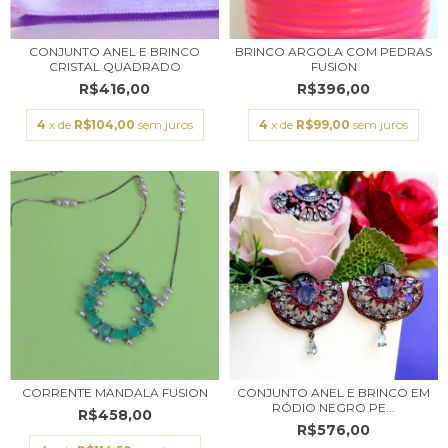
CONJUNTO ANEL E BRINCO
BRINCO ARGOLA COM PEDRAS
CRISTAL QUADRADO
FUSION
R$416,00
R$396,00
4
x de
R$104,00
sem juros
4
x de
R$99,00
sem juros
CONJUNTO ANEL E BRINCO EM
CORRENTE MANDALA FUSION
RÓDIO NEGRO PE...
R$458,00
R$576,00