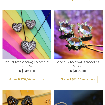
CONJUNTO CORAÇÃO RÓDIO
CONJUNTO OVAL ZIRCÔNIAS
NEGRO
VERDE
R$312,00
R$183,00
4
x de
R$78,00
sem juros
3
x de
R$61,00
sem juros