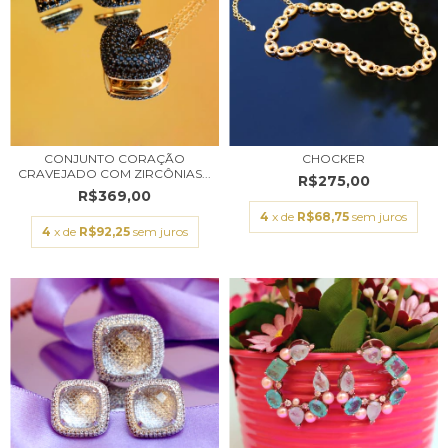
CONJUNTO CORAÇÃO
CHOCKER
CRAVEJADO COM ZIRCÔNIAS...
R$275,00
R$369,00
4
x de
R$68,75
sem juros
4
x de
R$92,25
sem juros