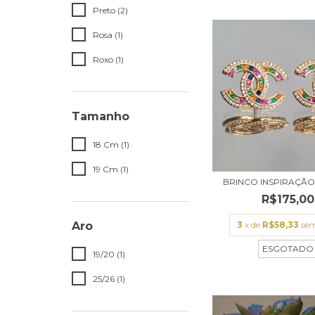
Preto (2)
Rosa (1)
Roxo (1)
Tamanho
18 Cm (1)
19 Cm (1)
BRINCO INSPIRAÇÃ
R$175,00
3
x de
R$58,33
sem
Aro
ESGOTADO
19/20 (1)
25/26 (1)