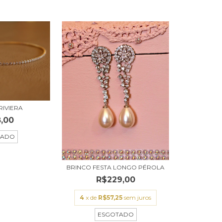
RIVIERA
,00
TADO
BRINCO FESTA LONGO PÉROLA
R$229,00
4
x de
R$57,25
sem juros
ESGOTADO