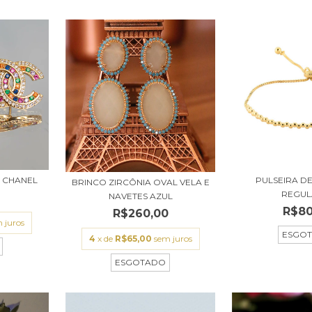
O CHANEL
PULSEIRA D
BRINCO ZIRCÔNIA OVAL VELA E
REGUL
NAVETES AZUL
R$80
R$260,00
 juros
ESGO
4
x de
R$65,00
sem juros
ESGOTADO