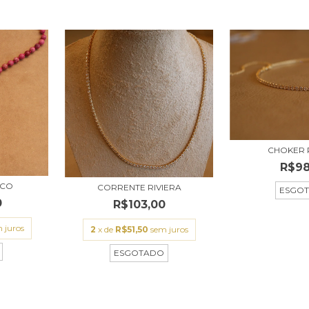
CHOKER 
R$98
OCO
CORRENTE RIVIERA
ESGO
0
R$103,00
 juros
2
x de
R$51,50
sem juros
ESGOTADO