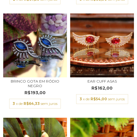
BRINCO GOTA EM RÓDIO
EAR CUFF ASAS
NEGRO
R$162,00
R$193,00
3
x de
R$54,00
sem juros
3
x de
R$64,33
sem juros