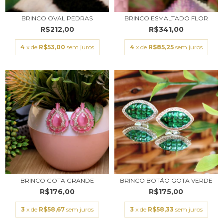
BRINCO OVAL PEDRAS
BRINCO ESMALTADO FLOR
R$212,00
R$341,00
4
x de
R$53,00
sem juros
4
x de
R$85,25
sem juros
BRINCO GOTA GRANDE
BRINCO BOTÃO GOTA VERDE
R$176,00
R$175,00
3
x de
R$58,67
sem juros
3
x de
R$58,33
sem juros