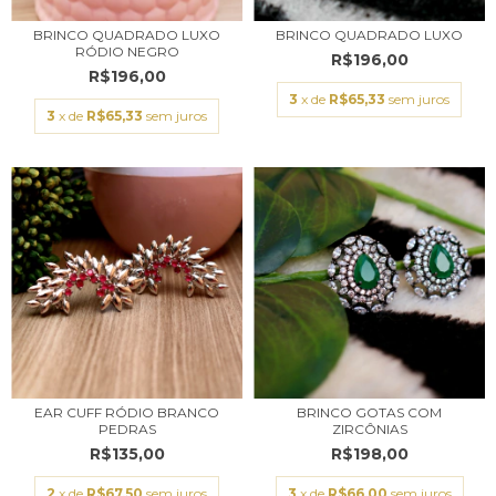
BRINCO QUADRADO LUXO
BRINCO QUADRADO LUXO
RÓDIO NEGRO
R$196,00
R$196,00
3
x de
R$65,33
sem juros
3
x de
R$65,33
sem juros
EAR CUFF RÓDIO BRANCO
BRINCO GOTAS COM
PEDRAS
ZIRCÔNIAS
R$135,00
R$198,00
2
x de
R$67,50
sem juros
3
x de
R$66,00
sem juros