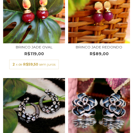
BRINCO JADE OVAL
BRINCO JADE REDONDO
R$119,00
R$89,00
2
x de
R$59,50
sem juros